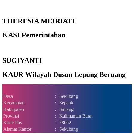
THERESIA MEIRIATI
KASI Pemerintahan
SUGIYANTI
KAUR Wilayah Dusun Lepung Beruang
Desa
:
Sekubang
Kecamatan
:
Sepauk
Kabupaten
:
Sintang
Provinsi
:
Kalimantan Barat
Kode Pos
:
78662
Alamat Kantor
:
Sekubang