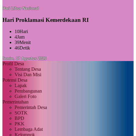
Hari Libur Nasional
Hari Proklamasi Kemerdekaan RI
10
Hari
4
Jam
39
Menit
44
Detik
Senin, 17 Agustus 2026
Profil Desa
Tentang Desa
Visi Dan Misi
Potensi Desa
Lapak
Pembangunan
Galeri Foto
Pemerintahan
Pemerintah Desa
SOTK
BPD
PKK
Lembaga Adat
Kelompok