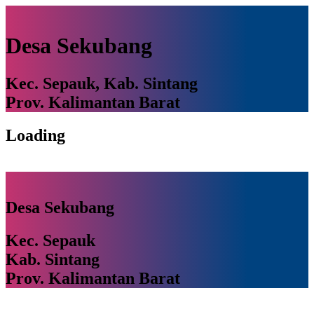
Desa Sekubang
Kec. Sepauk, Kab. Sintang
Prov. Kalimantan Barat
Loading
Desa Sekubang
Kec. Sepauk
Kab. Sintang
Prov. Kalimantan Barat