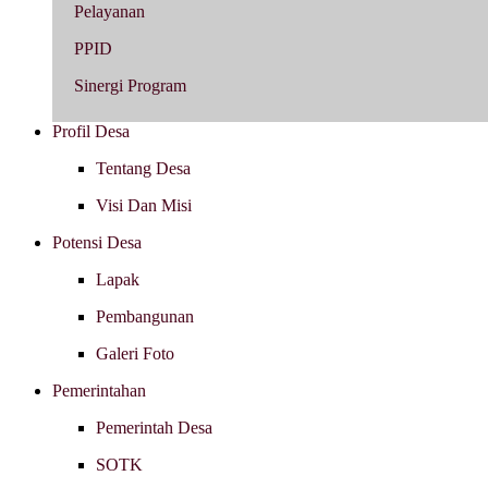
Pelayanan
PPID
Sinergi Program
Profil Desa
Tentang Desa
Visi Dan Misi
Potensi Desa
Lapak
Pembangunan
Galeri Foto
Pemerintahan
Pemerintah Desa
SOTK