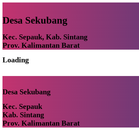
Desa Sekubang
Kec. Sepauk, Kab. Sintang
Prov. Kalimantan Barat
Loading
Desa Sekubang
Kec. Sepauk
Kab. Sintang
Prov. Kalimantan Barat