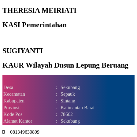
THERESIA MEIRIATI
KASI Pemerintahan
SUGIYANTI
KAUR Wilayah Dusun Lepung Beruang
Desa
:
Sekubang
Kecamatan
:
Sepauk
Kabupaten
:
Sintang
Provinsi
:
Kalimantan Barat
Kode Pos
:
78662
Alamat Kantor
:
Sekubang
081349630809