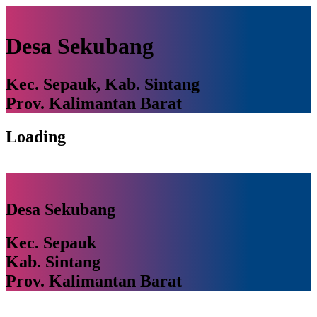
Desa Sekubang
Kec. Sepauk, Kab. Sintang
Prov. Kalimantan Barat
Loading
Desa Sekubang
Kec. Sepauk
Kab. Sintang
Prov. Kalimantan Barat