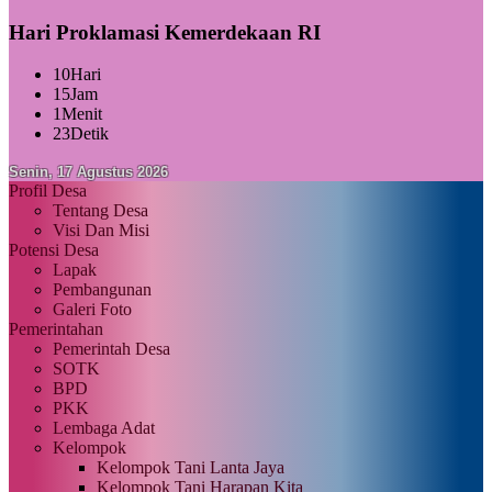
Hari Proklamasi Kemerdekaan RI
10
Hari
15
Jam
1
Menit
21
Detik
Senin, 17 Agustus 2026
Profil Desa
Tentang Desa
Visi Dan Misi
Potensi Desa
Lapak
Pembangunan
Galeri Foto
Pemerintahan
Pemerintah Desa
SOTK
BPD
PKK
Lembaga Adat
Kelompok
Kelompok Tani Lanta Jaya
Kelompok Tani Harapan Kita